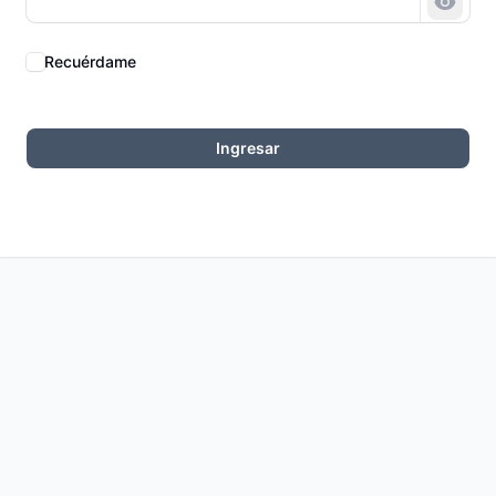
Mostr
Recuérdame
Ingresar