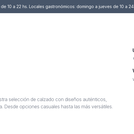
de 10 a 22 hs. Locales gastronómicos: domingo a jueves de 10 a 24
tra selección de calzado con diseños auténticos,
. Desde opciones casuales hasta las más versátiles.