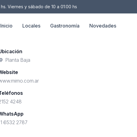
 hs. Viernes y sábado de 10 a 01:00 hs
Inicio
Locales
Gastronomía
Novedades
Ubicación
Planta Baja
Website
www.mimo.com.ar
Teléfonos
2152 4248
WhatsApp
11 6532 2787