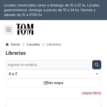
Locales comerciales: lunes a domingo de 10 a 22 hs. Locales
 filtro
gastronómicos: domingo a jueves de 10 a 24 hs. Viernes y
sábado de 10 a 01:00 hs
Open main menu
Inicio
Locales
Librerías
Librerías
Buscar
Busca
Ver mapa
Mapa
Limpiar filtros