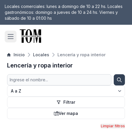
Locales comerciales: lunes a domingo de 10 a 22 hs. Locales
 filtro
gastronómicos: domingo a jueves de 10 a 24 hs. Viernes y
sábado de 10 a 01:00 hs
Open main menu
Inicio
Locales
Lencería y ropa interior
Lencería y ropa interior
Buscar
Busca
Filtrar
Ver mapa
Mapa
Limpiar filtros