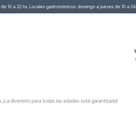
de 10 a 22 hs. Locales gastronómicos: domingo a jueves de 10 a 24
a. ¡La diversión para todas las edades está garantizada!